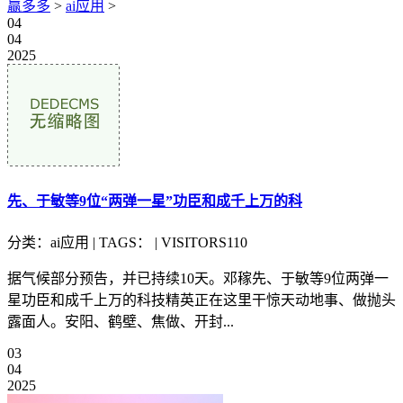
赢多多
>
ai应用
>
04
04
2025
先、于敏等9位“两弹一星”功臣和成千上万的科
分类：ai应用 | TAGS： | VISITORS110
据气候部分预告，并已持续10天。邓稼先、于敏等9位两弹一
星功臣和成千上万的科技精英正在这里干惊天动地事、做抛头
露面人。安阳、鹤壁、焦做、开封...
03
04
2025