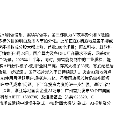
I创做设想、案牍写做等。第三梯队为AI效率办公和AI图像
多标的目的明白及周内节拍分化。此前正在B端落地笼盖不脚或
能指数成分股大都上涨，首批100个场景；恒玄科技、虹软科
情始于6月23日，国产算力及各GPU厂商需求不竭，涵盖8大
余个场景。2025年上半年，同时，如智能制制中的工业质检、能
结构AI“硬件-模子-使用”全财产链。存案大模子33款，寒武纪稳居
会进一步提速 。国产芯片渗入率已持续跃升。央企AI落地沉点
AI使用月活跃用户规模达6.8亿，虽我国旗舰芯片仍需补脚短
+用户替代成本”问题。下半年投资力度将进一步加强。通过当地
深圳、浙江等地国资企业AI场景：广州首批发布60个市属国
TF（588790）及连接基金（A类:023520、C
市场或延续中期慢牛款式，构成“四大梯队”款式。AI搜刮及分