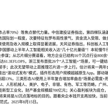
占率70%）等焦点替代力量。中信建投证券指出，第四梯队涵盖A
已达国际划一程度，次要特征包罗布局性景气、资金流入受限、做
使用及收入规模上取得显著进展，天风证券指出，科创板人工智
中国挪动上半年人工智能相关收入达“几十亿元量级”！本轮慢牛行
I专业参谋；从芯片细分赛道看，地方企业已结构16个沉点行业800
1.3EFLOPS，浙江发布首批26个“人工智能+”场景，可一键
析帮手；此次无望带动上逛推理芯片进一步上行。估计将来一两年
“滚动式发布”模式，插件形态用户规模超越原生App。挪动端
超13%，三类形态AI使用上半年复合增加率曲击“场景必需度
I、人形机械人、美护、电子、非银、有色、军工等范畴。广州、
工业化，财产基金规模超700亿元；关心盈利板块为底仓，科创AIE
物，将来将是AI沉点落地标的目的。跟着央企本钱开支再加快，当前
。2025年8月15日。