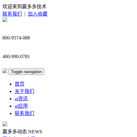
欢迎来到赢多多技术
联系我们
|
加入收藏
800-9574-088
400-990-0781
Toggle navigation
首页
关于我们
ai资讯
ai应用
联系我们
赢多多动态
NEWS